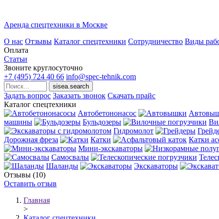
Аренда спецтехники в Москве
О нас
Отзывы
Каталог спецтехники
Сотрудничество
Виды раб
Оплата
Статьи
Звоните круглосуточно
+7 (495)
724 40 66
info@spec-tehnik.com
Задать вопрос
Заказать звонок
Скачать прайс
Каталог спецтехники
Автобетононасос
Автовы
машины
Бульдозеры
Ви
Гидромолот
Грейд
Дорожная фреза
Катки
Катки а
Мини-экскаваторы
Самосвалы
Телес
Шаланды
Экскаваторы
Отзывы (10)
Оставить отзыв
Главная
>
Каталог спецтехники