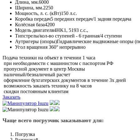
Длина, мм.
6000
Ширина, мм.
2250
Мощность, л. с. (кВт)
150 л.с.
Коробка передач
5 передних передач/1 задняя передача
Колёсная база
4200
Модель двигателя
4HK1, 5193 c.c.,
Тип
стрелы/кол-во ступеней - 6 гранная/4 ступени
Аутригеры (опоры)
Гидравлические выдвижные опоры (п
Угол
вращения 360° непрерывно
Подача техники на объект в течении
1 часа
при необходимости с машинистом с паспортом РФ
пропусной документ в центр Москвы
наличный/безналичный расчет
оформление бухгатерских документов в течение 3х дней
возможность заказать технику на 8 часов
скидки постоянным клиентам
Заказать
Чаще всего погрузчик заказывают для:
Погрузка
Разгрузка*