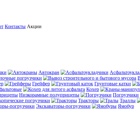
от
Контакты
Акции
шки
Автокран
Асфальтоукла
лочные погрузчики
В
ер
Грейфер
Грунтовые катки
сфальтовые
Кохер
Низкорамные полуприцепы
Погрузчики
копические погрузчики
Тракторы
Траллы
Экскаваторы-погрузчики
Ямобур