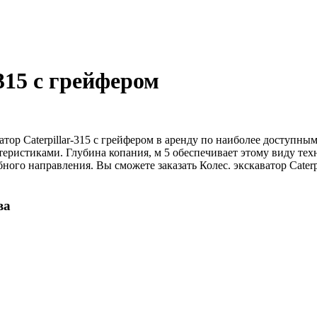
-315 с грейфером
атор Caterpillar-315 с грейфером в аренду по наиболее доступн
еристиками. Глубина копания, м 5 обеспечивает этому виду те
бного направления. Вы сможете заказать Колеc. экскаватор Caterp
ва