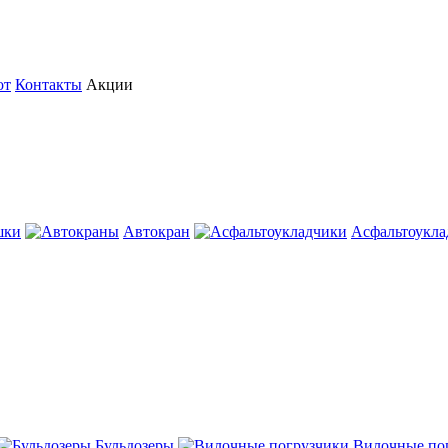
от
Контакты
Акции
шки
Автокран
Асфальтоукла
Бульдозеры
Вилочные по