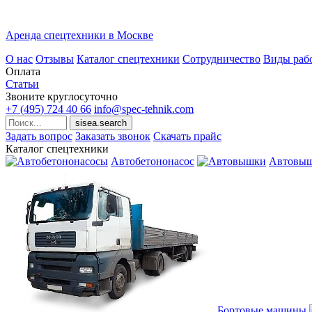
Аренда спецтехники в Москве
О нас
Отзывы
Каталог спецтехники
Сотрудничество
Виды раб
Оплата
Статьи
Звоните круглосуточно
+7 (495)
724 40 66
info@spec-tehnik.com
Задать вопрос
Заказать звонок
Скачать прайс
Каталог спецтехники
Автобетононасос
Автовы
Бортовые машины