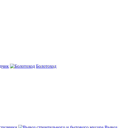
дчик
Болотоход
грузчики
Вывоз