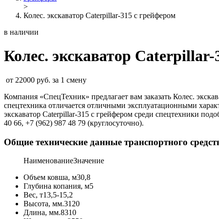
>
Колеc. экскаватор Caterpillar-315 с грейфером
в наличии
Колеc. экскаватор Caterpillar
от 22000 руб. за 1 смену
Компания «СпецТехник» предлагает вам заказать Колеc. экскав
спецтехника отличается отличными эксплуатационными характ
экскаватор Caterpillar-315 с грейфером среди спецтехники подо
40 66, +7 (962) 987 48 79 (круглосуточно).
Общие технические данные транспортного средст
Наименование
Значение
Объем ковша, м3
0,8
Глубина копания, м
5
Вес, т
13,5-15,2
Высота, мм.
3120
Длина, мм.
8310