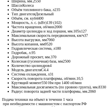
Ширина, мм.
2550
Шасси
Колеса
Объём топливного бака, л
235
Тип двигателя
Дизельный
Объём, см. куб
4400
Мощность, л. с. (кВт)
139 (102)
Частота вращения, об/мин
2000
Диаметр цилиндра и ход поршня, мм.
105x127
Максимальная скорость передвижения, км/ч
37
Высота выгрузки, мм
7060
Высота копания, мм
9520
Гидравлическая система, л
180
Гидробак, л.
95
Дорожный просвет, мм.
370
Колесная (гусеничная) база, мм
2500
Количество цилиндров
4
Модель двигателя
C4.4
Система охлаждения, л
31
Скорость поворота платформы, об/мин.
10,5
Крутящий момент
550 Нм при 1400 об/мин
Максимальная досягаемость (по уровню грунта), мм.
8330
Радиус поворота задней части платформы, мм.
2060
Подача техники на объект в течении
1 часа
при необходимости с машинистом с паспортом РФ