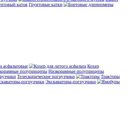
Грунтовые катки
и асфальтовые
Кохер
Низкорамные полуприцепы
Телескопические погрузчики
Тракторы
Экскаваторы-погрузчики