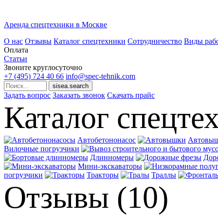
Аренда спецтехники в Москве
О нас
Отзывы
Каталог спецтехники
Сотрудничество
Виды раб
Оплата
Статьи
Звоните круглосуточно
+7 (495)
724 40 66
info@spec-tehnik.com
Задать вопрос
Заказать звонок
Скачать прайс
Каталог спецте
Автобетононасос
Автовы
Вилочные погрузчики
Длинномеры
Дор
Мини-экскаваторы
погрузчики
Тракторы
Траллы
Отзывы (10)