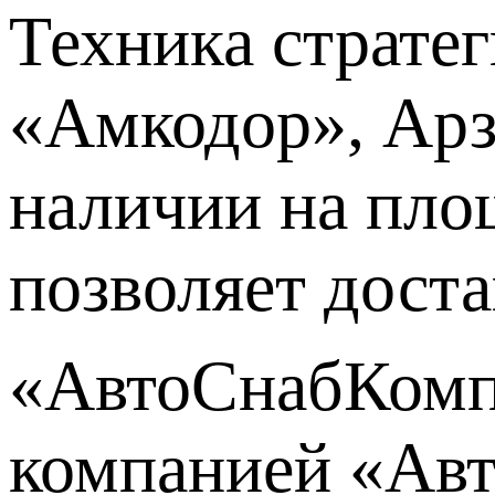
Техника страте
«Амкодор», Ар
наличии на пло
позволяет доста
«АвтоСнабКомпл
компанией «Авт