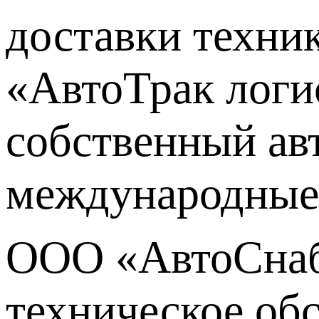
доставки техни
«АвтоТрак логи
собственный ав
международные 
ООО «АвтоСнаб
техническое об